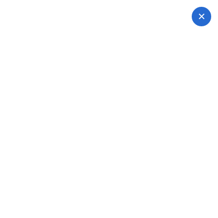
登录平台
✕
争议判罚 进展梳理 - 凯发
K8
2026-07-02
凯发K8
行业资讯
FAQ