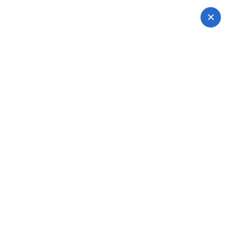
登录平台
✕
凯发K8 - 热播短剧剧情反
转，观众追剧态度两极分化
2026-07-02
凯发K8
凯发K8
精选摘要
热播短剧《
凯发K8
》因剧情反转引发观众追剧态