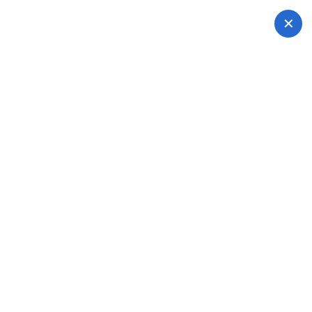
✕
8
新闻中心
联系我们
登录平台
凯发K8
专业 · 信赖 · 安全
立即注册