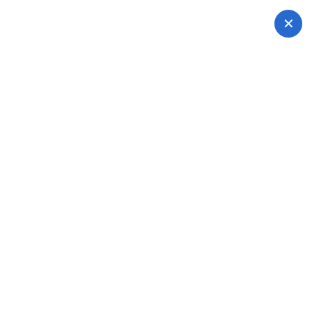
✕
8
新闻中心
联系我们
登录平台
凯发K8
专业 · 信赖 · 安全
立即注册