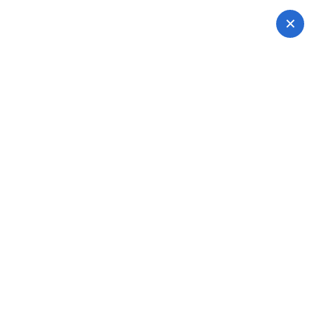
登录平台
✕
标签云列表
按标签聚合浏览相关文章
网文连载榜黑马作者新书，口碑争议与阅读数据对比