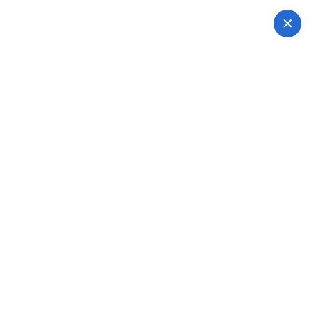
✕
8
新闻中心
联系我们
登录平台